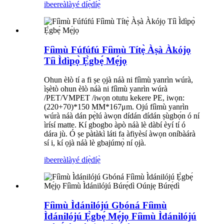
ibeere
àlàyé díẹ̀díẹ̀
Fíìmù Fúfúfú Fíìmù Títẹ̀ Àṣà Àkójọ
Tíì Ìdìpọ̀ Ẹ̀gbẹ́ Mẹ́jọ
Ohun èlò tí a fi ṣe ọjà náà ni fíìmù yanrìn wúrà,
ìṣètò ohun èlò náà ni fíìmù yanrìn wúrà
/PET/VMPET /iwọn otutu kekere PE, iwọn:
(220+70)*150 MM*167μm. Ojú fíìmù yanrìn
wúrà náà dán pẹ̀lú àwọn dídán dídán ṣùgbọ́n ó ní
ìrísí matte. Kí gbogbo àpò náà lè dàbí èyí tí ó
dára jù. Ó ṣe pàtàkì láti fa àfiyèsí àwọn oníbàárà
sí i, kí ọjà náà lè gbajúmọ̀ ní ọjà.
ibeere
àlàyé díẹ̀díẹ̀
Fíìmù Ìdánilójú Gbóná Fíìmù
Ìdánilójú Ẹ̀gbẹ́ Mẹ́jọ Fíìmù Ìdánilójú