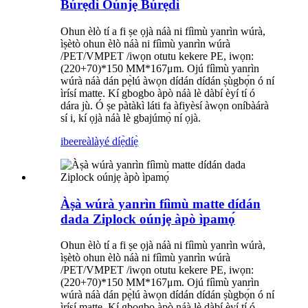
Búrẹ́dì Oúnjẹ Búrẹ́dì
Ohun èlò tí a fi ṣe ọjà náà ni fíìmù yanrìn wúrà,
ìṣètò ohun èlò náà ni fíìmù yanrìn wúrà
/PET/VMPET /iwọn otutu kekere PE, iwọn:
(220+70)*150 MM*167μm. Ojú fíìmù yanrìn
wúrà náà dán pẹ̀lú àwọn dídán dídán ṣùgbọ́n ó ní
ìrísí matte. Kí gbogbo àpò náà lè dàbí èyí tí ó
dára jù. Ó ṣe pàtàkì láti fa àfiyèsí àwọn oníbàárà
sí i, kí ọjà náà lè gbajúmọ̀ ní ọjà.
ibeere
àlàyé díẹ̀díẹ̀
Àṣà wúrà yanrìn fíìmù matte dídán
dada Ziplock oúnjẹ àpò ìpamọ́
Ohun èlò tí a fi ṣe ọjà náà ni fíìmù yanrìn wúrà,
ìṣètò ohun èlò náà ni fíìmù yanrìn wúrà
/PET/VMPET /iwọn otutu kekere PE, iwọn:
(220+70)*150 MM*167μm. Ojú fíìmù yanrìn
wúrà náà dán pẹ̀lú àwọn dídán dídán ṣùgbọ́n ó ní
ìrísí matte. Kí gbogbo àpò náà lè dàbí èyí tí ó