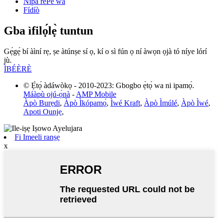
Nipa re
Pe wa
Fídíò
Gba ìfilọ́lẹ̀ tuntun
Gẹ́gẹ́ bí àìní rẹ, ṣe àtúnṣe sí ọ, kí o sì fún ọ ní àwọn ọjà tó níye lórí
jù.
ÌBÉÈRÈ
© Ẹ̀tọ́ àdáwòkọ - 2010-2023: Gbogbo ẹ̀tọ́ wa ni ipamọ́.
Máàpù ojú-ọ̀nà
-
AMP Mobile
Àpò Burẹdi
,
Àpò Ìkópamọ́
,
Ìwé Kraft
,
Àpò Ìmúlé
,
Àpò Ìwé
,
Apoti Ounjẹ
,
Fi Imeeli ranṣẹ
x