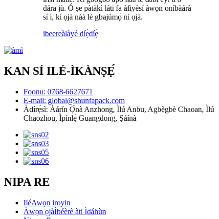
dára jù. Ó ṣe pàtàkì láti fa àfiyèsí àwọn oníbàárà
sí i, kí ọjà náà lè gbajúmọ̀ ní ọjà.
ibeere
àlàyé díẹ̀díẹ̀
KAN SÍ ILÉ-ÌKÀNṢẸ́
Foonu: 0768-6627671
E-mail: global@shunfapack.com
Àdírẹ́sì: Àárín Ọ̀nà Anzhong, Ìlú Anbu, Agbègbè Chaoan, Ìlú
Chaozhou, Ìpínlẹ̀ Guangdong, Ṣáínà
NIPA RE
Ilé
Awọn iroyin
Àwọn ọjà
Ìbéèrè àti Ìdáhùn