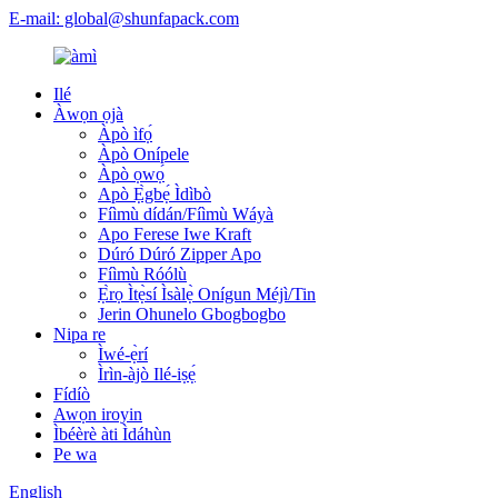
E-mail: global@shunfapack.com
Ilé
Àwọn ọjà
Àpò ìfọ́
Àpò Onípele
Àpò ọwọ́
Apò Ẹ̀gbẹ́ Ìdìbò
Fíìmù dídán/Fíìmù Wáyà
Apo Ferese Iwe Kraft
Dúró Dúró Zipper Apo
Fíìmù Róólù
Ẹ̀rọ Ìtẹ̀sí Ìsàlẹ̀ Onígun Méjì/Tin
Jerin Ohunelo Gbogbogbo
Nipa re
Ìwé-ẹ̀rí
Ìrìn-àjò Ilé-iṣẹ́
Fídíò
Awọn iroyin
Ìbéèrè àti Ìdáhùn
Pe wa
English