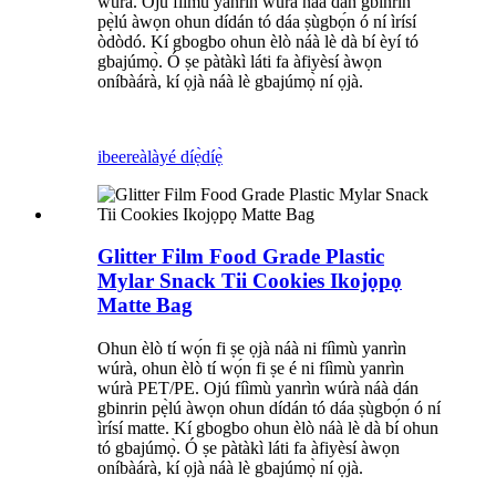
wúrà. Ojú fíìmù yanrìn wúrà náà dán gbinrin
pẹ̀lú àwọn ohun dídán tó dáa ṣùgbọ́n ó ní ìrísí
òdòdó. Kí gbogbo ohun èlò náà lè dà bí èyí tó
gbajúmọ̀. Ó ṣe pàtàkì láti fa àfiyèsí àwọn
oníbàárà, kí ọjà náà lè gbajúmọ̀ ní ọjà.
ibeere
àlàyé díẹ̀díẹ̀
Glitter Film Food Grade Plastic
Mylar Snack Tii Cookies Ikojọpọ
Matte Bag
Ohun èlò tí wọ́n fi ṣe ọjà náà ni fíìmù yanrìn
wúrà, ohun èlò tí wọ́n fi ṣe é ni fíìmù yanrìn
wúrà PET/PE. Ojú fíìmù yanrìn wúrà náà dán
gbinrin pẹ̀lú àwọn ohun dídán tó dáa ṣùgbọ́n ó ní
ìrísí matte. Kí gbogbo ohun èlò náà lè dà bí ohun
tó gbajúmọ̀. Ó ṣe pàtàkì láti fa àfiyèsí àwọn
oníbàárà, kí ọjà náà lè gbajúmọ̀ ní ọjà.