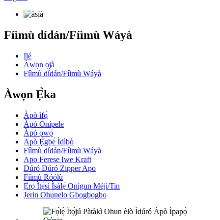
Fíìmù dídán/Fíìmù Wáyà
Ilé
Àwọn ọjà
Fíìmù dídán/Fíìmù Wáyà
Àwọn Ẹ̀ka
Àpò ìfọ́
Àpò Onípele
Àpò ọwọ́
Apò Ẹ̀gbẹ́ Ìdìbò
Fíìmù dídán/Fíìmù Wáyà
Apo Ferese Iwe Kraft
Dúró Dúró Zipper Apo
Fíìmù Róólù
Ẹ̀rọ Ìtẹ̀sí Ìsàlẹ̀ Onígun Méjì/Tin
Jerin Ohunelo Gbogbogbo