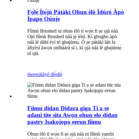
Fọ́lẹ̀ Ìtọ́jú Pàtàkì Ohun èlò Ìdúró Àpò
Ìpapọ̀ Oúnjẹ
Fíìmù Brushed ni ohun èlò tí wọ́n fi ṣe ọjà náà.
Ojú fíìmù Brushed náà jẹ́ ìrísí. Kí gbogbo àpò
náà lè dàbí èyí tó gbajúmọ̀. Ó ṣe pàtàkì láti fa
àfiyèsí àwọn oníbàárà sí i, kí ọjà náà lè gbajúmọ̀
ní ọjà.
ibeere
àlàyé díẹ̀díẹ̀
Fiimu didan Didara giga Ti a ṣe
adani titẹ sita Awọn ohun elo didan
pastry Iṣakojọpọ eerun fiimu
Ohun èlò tí wọ́n fi ṣe ọjà náà ni fíìmù yanrìn